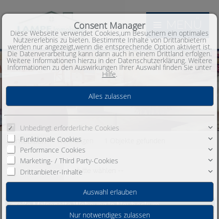
MENÜ
Consent Manager
Diese Webseite verwendet Cookies,um Besuchern ein optimales
Nutzererlebnis zu bieten. Bestimmte Inhalte von Drittanbietern
werden nur angezeigt,wenn die entsprechende Option aktiviert ist.
Die Datenverarbeitung kann dann auch in einem Drittland erfolgen.
Weitere Informationen hierzu in der Datenschutzerklärung. Weitere
Informationen zu den Auswirkungen Ihrer Auswahl finden Sie unter
Hilfe
.
Unbedingt erforderliche Cookies
Funktionale Cookies
Wohnungen
1 Objekte gefunden
Immobilien
Performance Cookies
Marketing- / Third Party-Cookies
Sortieren nach
-- bitte wählen --
Drittanbieter-Inhalte
große Maisonette Wohnung in Neubeckum